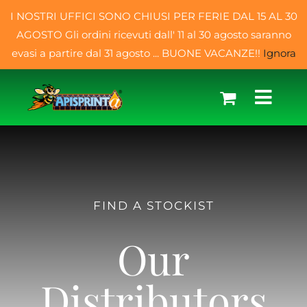
Salta
I NOSTRI UFFICI SONO CHIUSI PER FERIE DAL 15 AL 30
al
AGOSTO Gli ordini ricevuti dall' 11 al 30 agosto saranno
contenuto
evasi a partire dal 31 agosto ... BUONE VACANZE!!
Ignora
Toggl
Navig
Home
FIND A STOCKIST
Chi Siamo
Our
Shop
Distributors
FAQ