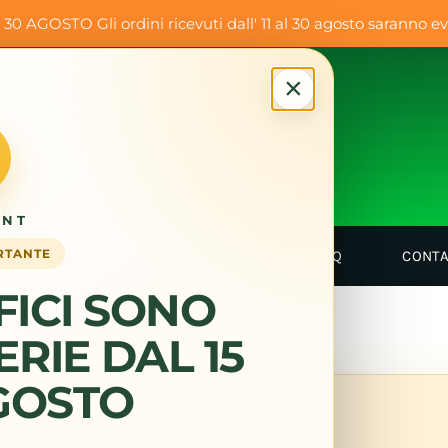
GOSTO Gli ordini ricevuti dall' 11 al 30 agosto saranno eva
×
INT
RTANTE
ME
CHI SIAMO
SHOP
FAQ
CONTA
FICI SONO
ERIE DAL 15
AGOSTO