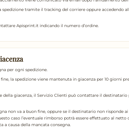
 tracciamento viene comunicato via email dopo l’affidamento dell’
a spedizione tramite il tracking del corriere oppure accedendo all
ntattare Apisprint.it indicando il numero d’ordine.
giacenza
egna per ogni spedizione.
fine, la spedizione viene mantenuta in giacenza per 10 giorni pr
ella giacenza, il Servizio Clienti può contattare il destinatario 
na non va a buon fine, oppure se il destinatario non risponde ai 
questo caso l’eventuale rimborso potrà essere effettuato al netto d
nuta a causa della mancata consegna.