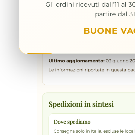
Spedizioni e Cons
Gli ordini ricevuti dall’11 al
partire dal 3
Informazioni su costi, tempi, m
trasporto.
BUONE VA
Ultimo aggiornamento:
03 giugno 2
Le informazioni riportate in questa pagi
Spedizioni in sintesi
Dove spediamo
Consegna solo in Italia, escluse le loca