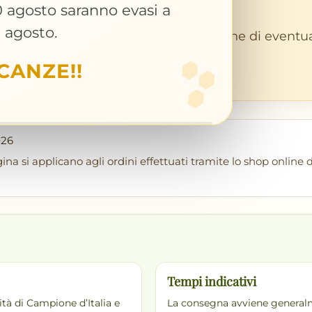
egne
 30 agosto saranno evasi a
1 agosto.
odalità di consegna, tracking e gestione di eventua
CANZE!!
026
na si applicano agli ordini effettuati tramite lo shop online di
Tempi indicativi
lità di Campione d’Italia e
La consegna avviene generalm