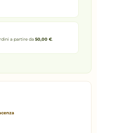
rdini a partire da
50,00 €
.
iacenza