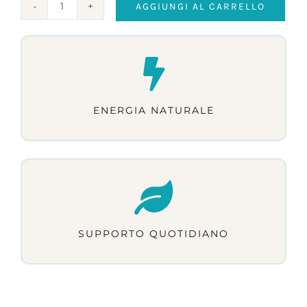
AGGIUNGI AL CARRELLO
Polline
Bio
-
100
g
quantità
ENERGIA NATURALE
SUPPORTO QUOTIDIANO