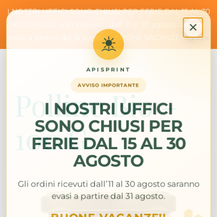
Salta
I NOSTRI UFFICI SONO CHIUSI PER FERIE DAL 15 AL 30
al
Toggl
AGOSTO Gli ordini ricevuti dall' 11 al 30 agosto saranno
contenuto
evasi a partire dal 31 agosto ... BUONE VACANZE!!
Ignora
Navig
Home
Polline Bio –
Chi Siamo
100 G
Shop
FAQ
7,00
€
Contatti