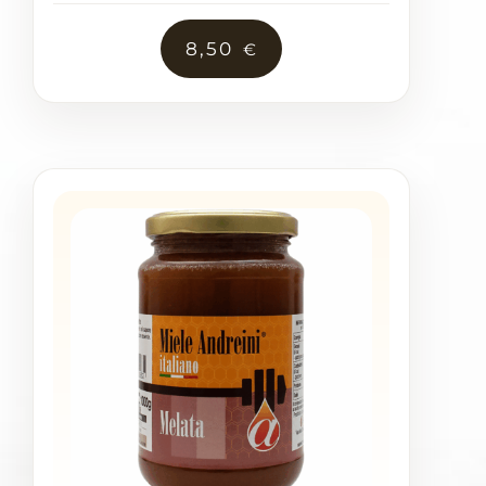
8,50
€