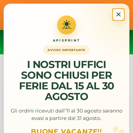
Salta
I NOSTRI UFFICI SONO CHIUSI PER FERIE DAL 15 AL 30
al
×
AGOSTO Gli ordini ricevuti dall' 11 al 30 agosto saranno
contenuto
evasi a partire dal 31 agosto ... BUONE VACANZE!!
Ignora
APISPRINT
Toggl
AVVISO IMPORTANTE
Navig
I NOSTRI UFFICI
Home
SONO CHIUSI PER
FERIE DAL 15 AL 30
Chi Siamo
AGOSTO
Shop
Gli ordini ricevuti dall’11 al 30 agosto saranno
evasi a partire dal 31 agosto.
FAQ
BUONE VACANZE!!